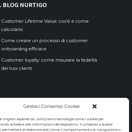
L BLOG NURTIGO
Customer Lifetime Value: cos’è e come
calcolarlo
Come creare un processo di customer
onboarding efficace
Customer loyalty: come misurare la fedeltà
dei tuoi clienti
Gestisci Consenso Cookie
le migliori esperienze, utilizziamo tecnologie come i cookie per
 e/o accedere alle informazioni del dispositivo. Il consenso a queste
ci permetterà di elaborare dati come il comportamento di navigazione o