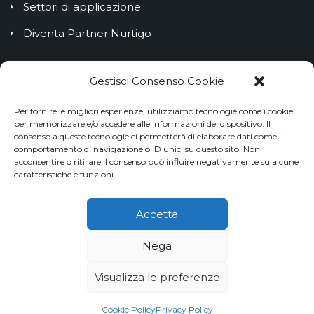
Settori di applicazione
Diventa Partner Nurtigo
IL BLOG NURTIGO
Gestisci Consenso Cookie
Per fornire le migliori esperienze, utilizziamo tecnologie come i cookie
Customer Lifetime Value: cos’è e come calcolarlo
per memorizzare e/o accedere alle informazioni del dispositivo. Il
consenso a queste tecnologie ci permetterà di elaborare dati come il
Come creare un processo di customer onboarding
comportamento di navigazione o ID unici su questo sito. Non
acconsentire o ritirare il consenso può influire negativamente su alcune
efficace
caratteristiche e funzioni.
Customer loyalty: come misurare la fedeltà dei tuoi
clienti
Accetta
Nega
Visualizza le preferenze
© 2026 Nurtigo S.r.l. | P.IVA. 12316450019
Cookie Policy
Privacy Policy