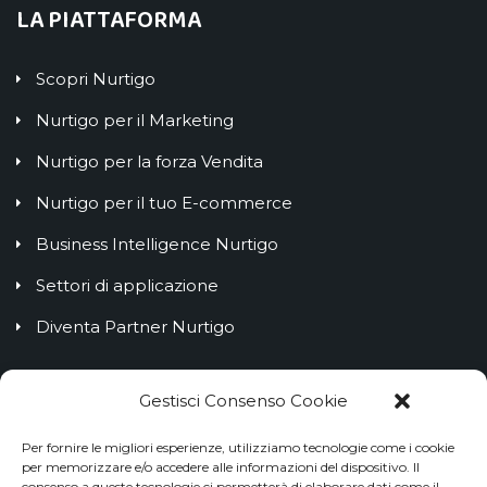
LA PIATTAFORMA
Scopri Nurtigo
Nurtigo per il Marketing
Nurtigo per la forza Vendita
Nurtigo per il tuo E-commerce
Business Intelligence Nurtigo
Settori di applicazione
Diventa Partner Nurtigo
IL BLOG NURTIGO
Gestisci Consenso Cookie
Per fornire le migliori esperienze, utilizziamo tecnologie come i cookie
Customer Lifetime Value: cos’è e come calcolarlo
per memorizzare e/o accedere alle informazioni del dispositivo. Il
consenso a queste tecnologie ci permetterà di elaborare dati come il