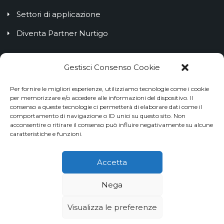
Settori di applicazione
Diventa Partner Nurtigo
IL BLOG NURTIGO
Gestisci Consenso Cookie
Per fornire le migliori esperienze, utilizziamo tecnologie come i cookie
Customer Lifetime Value: cos’è e come calcolarlo
per memorizzare e/o accedere alle informazioni del dispositivo. Il
consenso a queste tecnologie ci permetterà di elaborare dati come il
Come creare un processo di customer onboarding
comportamento di navigazione o ID unici su questo sito. Non
acconsentire o ritirare il consenso può influire negativamente su alcune
efficace
caratteristiche e funzioni.
Customer loyalty: come misurare la fedeltà dei tuoi
clienti
Accetta
Nega
Visualizza le preferenze
© 2026 Nurtigo S.r.l. | P.IVA. 12316450019