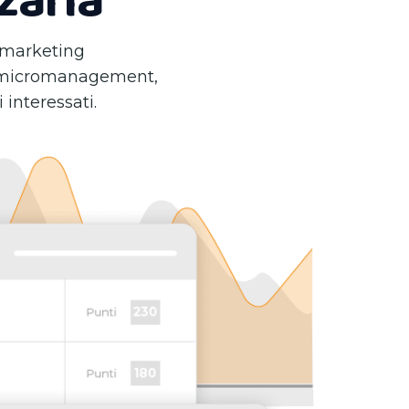
zzarla
 marketing
 e micromanagement,
interessati.