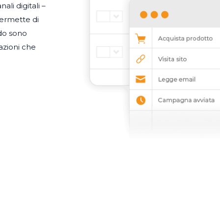
li digitali –
permette di
do sono
azioni che