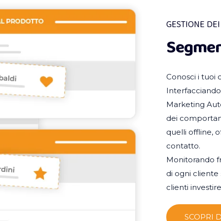
GESTIONE DEI
Segmen
Conosci i tuoi c
Interfacciandos
Marketing Auto
dei comportame
quelli offline,
contatto.
Monitorando fre
di ogni cliente
clienti investire
SCOPRI D