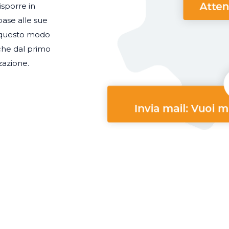
sporre in
base alle sue
n questo modo
che dal primo
zzazione.