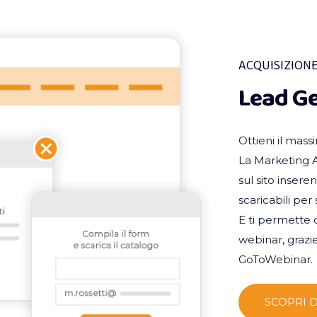
ACQUISIZIONE
Lead G
Ottieni il mass
La Marketing A
sul sito inser
scaricabili per 
E ti permette d
webinar, grazi
GoToWebinar.
SCOPRI D