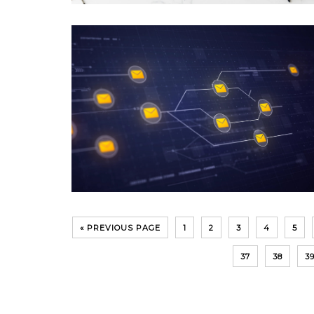
« PREVIOUS PAGE
1
2
3
4
5
37
38
3