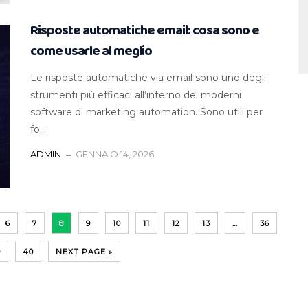
Risposte automatiche email: cosa sono e
come usarle al meglio
Le risposte automatiche via email sono uno degli
strumenti più efficaci all’interno dei moderni
software di marketing automation. Sono utili per
fo...
ADMIN
GENNAIO 14, 2026
6
7
8
9
10
11
12
13
…
36
9
40
NEXT PAGE »